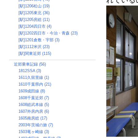
れている
[駅]1206松山 (19)
[駅]1205東北 (36)
[駅]1205房総 (11)
[駅]1204四日市 (4)
[駅]1202四日市・今治・青森 (23)
[駅]1201倉敷・宇部 (3)
[駅]1112米沢 (23)
[駅]関東近郊 (115)
近郊乗車記録 (56)
1812SSA (3)
1611久留里線 (1)
1610千葉県内 (21)
1609成田線 (8)
1608千葉近郊 (7)
1608総武本線 (5)
1607外房内房 (6)
1605南房総 (17)
2003年茨城の旅 (7)
1503竜ヶ崎線 (3)