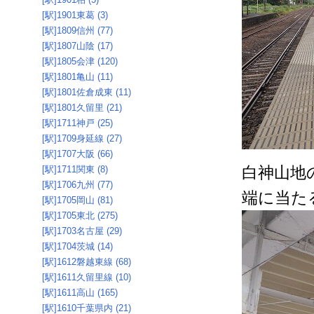
[駅]1901東葛 (3)
[駅]1809信州 (77)
[駅]1807山陰 (17)
[駅]1805会津 (120)
[駅]1801亀山 (11)
[駅]1801佐倉成東 (11)
[駅]1801久留里 (21)
[駅]1711神戸 (25)
[駅]1709身延線 (27)
[駅]1707大阪 (66)
白神山地
[駅]1711関東 (8)
[駅]1706九州 (77)
端に当た
[駅]1705岡山 (81)
[駅]1705東北 (275)
[駅]1703名古屋 (29)
[駅]1704茨城 (14)
[駅]1612磐越東線 (68)
[駅]1611久留里線 (10)
[駅]1611高山 (165)
[駅]1610千葉県内 (21)