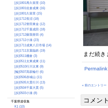
[歩]1801再久留里 (10)
[歩]1801佐倉成東 (16)
[歩]1801久留里 (15)
[歩]1712長沼 (18)
[歩]1712誉田東金 (12)
[歩]1712千葉成田 (18)
[歩]1712蘇我誉田 (4)
[歩]1712小湊 (23)
[歩]1711成東八日市場 (14)
[歩]1711京葉臨鉄 (19)
まだ続き
[歩]0511棚倉 (3)
[歩]0511太東成東 (11)
[歩]0510行川太東 (9)
Permalink
[輪]0507高萩輪行 (6)
[歩]0506赤城山 (11)
[歩]0505大貫行川 (13)
« 前のエントリー
[歩]0504千葉大貫 (5)
[歩]0503小湊 (8)
コメン
千葉県道収集
K1 (10)