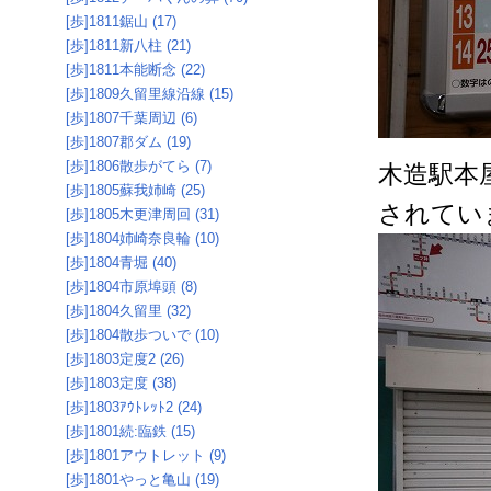
[歩]1811鋸山 (17)
[歩]1811新八柱 (21)
[歩]1811本能断念 (22)
[歩]1809久留里線沿線 (15)
[歩]1807千葉周辺 (6)
[歩]1807郡ダム (19)
[歩]1806散歩がてら (7)
木造駅本
[歩]1805蘇我姉崎 (25)
されてい
[歩]1805木更津周回 (31)
[歩]1804姉崎奈良輪 (10)
[歩]1804青堀 (40)
[歩]1804市原埠頭 (8)
[歩]1804久留里 (32)
[歩]1804散歩ついで (10)
[歩]1803定度2 (26)
[歩]1803定度 (38)
[歩]1803ｱｳﾄﾚｯﾄ2 (24)
[歩]1801続:臨鉄 (15)
[歩]1801アウトレット (9)
[歩]1801やっと亀山 (19)