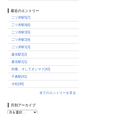
最近のエントリー
二ツ井駅5[7]
二ツ井駅4[6]
二ツ井駅3[5]
二ツ井駅2[4]
二ツ井駅1[3]
森岳駅2[2]
森岳駅1[1]
到着、そしてオシマイ[42]
千倉駅[41]
大松[40]
全てのエントリーを見る
月別アーカイブ