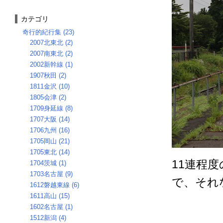
カテゴリ
奇行的紀行集 (23)
2007北東北 (2)
2007南東北 (2)
2002新幹線 (1)
1907秋田 (2)
1811金沢 (10)
1805会津 (2)
1709身延線 (8)
1707大阪 (14)
1706九州 (16)
1705岡山 (21)
1705東北 (14)
11連程
1704茨城 (1)
1703名古屋 (9)
で、それ
1612磐越東線 (6)
1611高山 (15)
1602名古屋 (1)
1512新潟 (4)