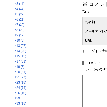
※ コメ
K3 (11)
K4 (44)
せ。
K5 (29)
K6 (21)
お名前
K7 (30)
K8 (29)
メールアドレ
K9 (12)
K10 (3)
URL
K13 (27)
ログイン情
K14 (25)
K15 (15)
K17 (31)
コメント
K19 (5)
（いくつかのHTMLタ
K20 (31)
K21 (27)
K23 (18)
K24 (74)
K26 (10)
K29 (3)
K33 (18)