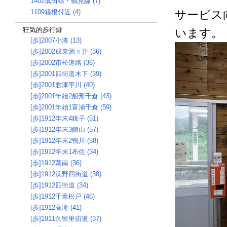
1402成田線・鶴見線 (7)
1109箱根付近 (4)
サービス
狂気的歩行癖
います。
[歩]2007小湊 (13)
[歩]2002成東酒々井 (36)
[歩]2002市松道路 (36)
[歩]2001四街道木下 (39)
[歩]2001君津平川 (40)
[歩]2001年始2船形千倉 (43)
[歩]2001年始1富浦千倉 (59)
[歩]1912年末4銚子 (51)
[歩]1912年末3館山 (57)
[歩]1912年末2鴨川 (58)
[歩]1912年末1布佐 (34)
[歩]1912葛南 (36)
[歩]1912浜野四街道 (38)
[歩]1912四街道 (34)
[歩]1912千葉松戸 (46)
[歩]1912高滝 (41)
[歩]1911久留里街道 (37)