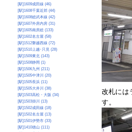
[駅]1609成田線 (46)
[駅]1608千葉近郊 (44)
[駅]1608総武本線 (42)
[駅]1607外房内房 (31)
[駅]1605南房総 (133)
[駅]1602名古屋 (58)
[駅]1512磐越西線 (72)
[駅]1510上越･只見 (28)
[駅]1509東北 (143)
[駅]1508静岡 (1)
[駅]1506九州 (211)
[駅]1505中津川 (20)
[駅]1505長浜 (11)
[駅]1505大井川 (38)
改札には
[駅]1503高松・大阪 (34)
す。
[駅]1503掛川 (13)
[駅]1502成田線 (18)
[駅]1502名古屋 (13)
[駅]1501伊勢市 (33)
[駅]1410徳山 (111)