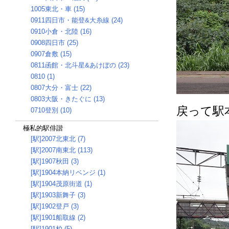
1005東北・車 (15)
0911四日市・能登&大糸線 (24)
0910小倉・北陸 (16)
0908四日市 (25)
0907倉敷 (15)
0811函館・北斗星&あけぼの (23)
0810 (1)
0807大分・富士 (22)
0803大阪・きたぐに (13)
戻って駅
0710登別 (10)
極私的駅俳諧
[駅]2007北東北 (7)
[駅]2007南東北 (113)
[駅]1907秋田 (3)
[駅]1904本納リベンジ (1)
[駅]1904茂原街道 (1)
[駅]1903新舞子 (3)
[駅]1902登戸 (3)
[駅]1901船取線 (2)
[駅]1901柏 (5)