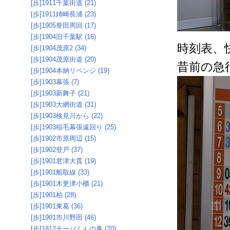
[歩]1911千葉街道 (21)
[歩]1911姉崎長浦 (23)
[歩]1905誉田周回 (17)
[歩]1904旧千葉駅 (16)
時刻表、
[歩]1904茂原2 (34)
[歩]1904茂原街道 (20)
昔前の急
[歩]1904本納リベンジ (19)
[歩]1903幕張 (7)
[歩]1903新舞子 (21)
[歩]1903大網街道 (31)
[歩]1903検見川から (22)
[歩]1903稲毛幕張遠回り (25)
[歩]1902市原周辺 (15)
[歩]1902登戸 (37)
[歩]1901君津大貫 (19)
[歩]1901船取線 (33)
[歩]1901木更津小櫃 (21)
[歩]1901柏 (28)
[歩]1901東葛 (36)
[歩]1901市川野田 (46)
[歩]1812チーバくんの鼻 (70)