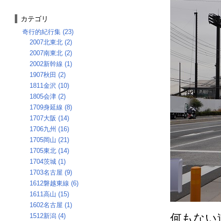
カテゴリ
奇行的紀行集 (23)
2007北東北 (2)
2007南東北 (2)
2002新幹線 (1)
1907秋田 (2)
1811金沢 (10)
1805会津 (2)
1709身延線 (8)
1707大阪 (14)
1706九州 (16)
1705岡山 (21)
1705東北 (14)
1704茨城 (1)
1703名古屋 (9)
1612磐越東線 (6)
1611高山 (15)
1602名古屋 (1)
何もない
1512新潟 (4)