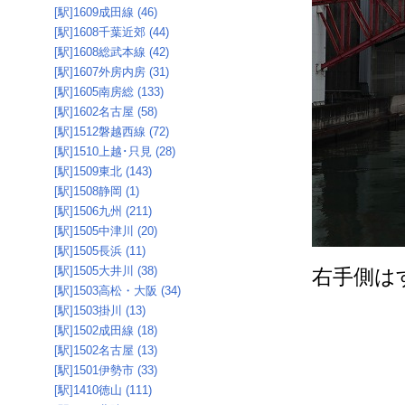
[駅]1609成田線 (46)
[駅]1608千葉近郊 (44)
[駅]1608総武本線 (42)
[駅]1607外房内房 (31)
[駅]1605南房総 (133)
[駅]1602名古屋 (58)
[駅]1512磐越西線 (72)
[駅]1510上越･只見 (28)
[駅]1509東北 (143)
[駅]1508静岡 (1)
[駅]1506九州 (211)
[駅]1505中津川 (20)
[駅]1505長浜 (11)
[駅]1505大井川 (38)
右手側は
[駅]1503高松・大阪 (34)
[駅]1503掛川 (13)
[駅]1502成田線 (18)
[駅]1502名古屋 (13)
[駅]1501伊勢市 (33)
[駅]1410徳山 (111)