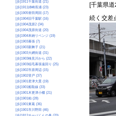
[歩]1911千葉街道 (21)
[千葉県道
[歩]1911姉崎長浦 (23)
[歩]1905誉田周回 (17)
続く交差
[歩]1904旧千葉駅 (16)
[歩]1904茂原2 (34)
[歩]1904茂原街道 (20)
[歩]1904本納リベンジ (19)
[歩]1903幕張 (7)
[歩]1903新舞子 (21)
[歩]1903大網街道 (31)
[歩]1903検見川から (22)
[歩]1903稲毛幕張遠回り (25)
[歩]1902市原周辺 (15)
[歩]1902登戸 (37)
[歩]1901君津大貫 (19)
[歩]1901船取線 (33)
[歩]1901木更津小櫃 (21)
[歩]1901柏 (28)
[歩]1901東葛 (36)
[歩]1901市川野田 (46)
[歩]1812チーバくんの鼻 (70)