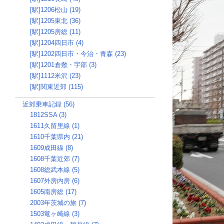
[駅]1206松山 (19)
[駅]1205東北 (36)
[駅]1205房総 (11)
[駅]1204四日市 (4)
[駅]1202四日市・今治・青森 (23)
[駅]1201倉敷・宇部 (3)
[駅]1112米沢 (23)
[駅]関東近郊 (115)
近郊乗車記録 (56)
1812SSA (3)
1611久留里線 (1)
1610千葉県内 (21)
1609成田線 (8)
1608千葉近郊 (7)
1608総武本線 (5)
1607外房内房 (6)
1605南房総 (17)
2003年茨城の旅 (7)
1503竜ヶ崎線 (3)