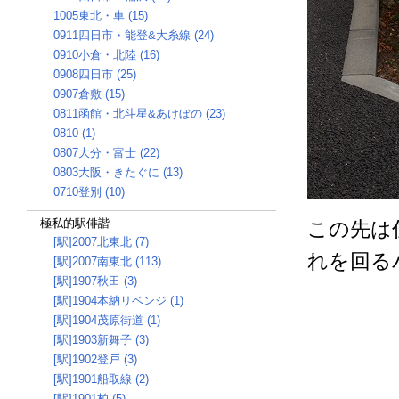
1005東北・車 (15)
0911四日市・能登&大糸線 (24)
0910小倉・北陸 (16)
0908四日市 (25)
0907倉敷 (15)
0811函館・北斗星&あけぼの (23)
0810 (1)
0807大分・富士 (22)
0803大阪・きたぐに (13)
0710登別 (10)
極私的駅俳諧
この先は
[駅]2007北東北 (7)
れを回る
[駅]2007南東北 (113)
[駅]1907秋田 (3)
[駅]1904本納リベンジ (1)
[駅]1904茂原街道 (1)
[駅]1903新舞子 (3)
[駅]1902登戸 (3)
[駅]1901船取線 (2)
[駅]1901柏 (5)