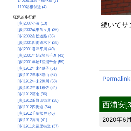
1402成田線・鶴見線 (7)
1109箱根付近 (4)
狂気的歩行癖
[歩]2007小湊 (13)
続いてサ
[歩]2002成東酒々井 (36)
[歩]2002市松道路 (36)
[歩]2001四街道木下 (39)
[歩]2001君津平川 (40)
[歩]2001年始2船形千倉 (43)
[歩]2001年始1富浦千倉 (59)
[歩]1912年末4銚子 (51)
[歩]1912年末3館山 (57)
Permalink
[歩]1912年末2鴨川 (58)
[歩]1912年末1布佐 (34)
[歩]1912葛南 (36)
[歩]1912浜野四街道 (38)
西浦安[3
[歩]1912四街道 (34)
[歩]1912千葉松戸 (46)
2020年6月
[歩]1912高滝 (41)
[歩]1911久留里街道 (37)