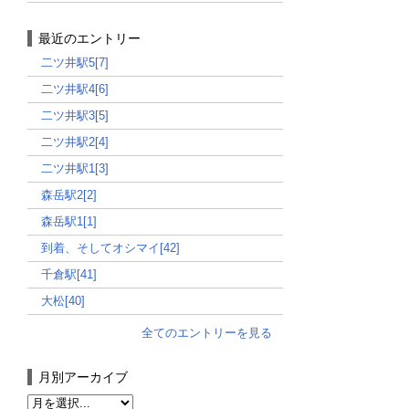
最近のエントリー
二ツ井駅5[7]
二ツ井駅4[6]
二ツ井駅3[5]
二ツ井駅2[4]
二ツ井駅1[3]
森岳駅2[2]
森岳駅1[1]
到着、そしてオシマイ[42]
千倉駅[41]
大松[40]
全てのエントリーを見る
月別アーカイブ