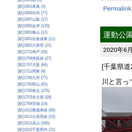
[駅]1901東葛 (3)
Permalink
[駅]1809信州 (77)
[駅]1807山陰 (17)
[駅]1805会津 (120)
[駅]1801亀山 (11)
運動公園前
[駅]1801佐倉成東 (11)
[駅]1801久留里 (21)
2020年6月
[駅]1711神戸 (25)
[駅]1709身延線 (27)
[駅]1707大阪 (66)
[千葉県道
[駅]1711関東 (8)
[駅]1706九州 (77)
川と言っ
[駅]1705岡山 (81)
[駅]1705東北 (275)
[駅]1703名古屋 (29)
[駅]1704茨城 (14)
[駅]1612磐越東線 (68)
[駅]1611久留里線 (10)
[駅]1611高山 (165)
[駅]1610千葉県内 (21)