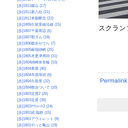
[歩]1811鋸山 (17)
[歩]1811新八柱 (21)
[歩]1811本能断念 (22)
[歩]1809久留里線沿線 (15)
スクラン
[歩]1807千葉周辺 (6)
[歩]1807郡ダム (19)
[歩]1806散歩がてら (7)
[歩]1805蘇我姉崎 (25)
[歩]1805木更津周回 (31)
[歩]1804姉崎奈良輪 (10)
[歩]1804青堀 (40)
[歩]1804市原埠頭 (8)
Permalink
[歩]1804久留里 (32)
[歩]1804散歩ついで (10)
[歩]1803定度2 (26)
[歩]1803定度 (38)
[歩]1803ｱｳﾄﾚｯﾄ2 (24)
[歩]1801続:臨鉄 (15)
[歩]1801アウトレット (9)
[歩]1801やっと亀山 (19)