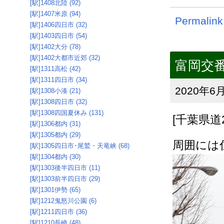
[駅]1408北陸 (92)
[駅]1407米原 (94)
Permalink
[駅]1406四日市 (32)
[駅]1403四日市 (54)
[駅]1402大分 (78)
[駅]1402大都市近郊 (32)
富岡交番[
[駅]1311高松 (42)
[駅]1311四日市 (34)
2020年6月
[駅]1308小湊 (21)
[駅]1308四日市 (32)
[駅]1308四国夏休み (131)
[千葉県道
[駅]1306都内 (31)
[駅]1305都内 (29)
周囲には
[駅]1305四日市･尾鷲・天竜峡 (68)
[駅]1304都内 (30)
[駅]1303後半四日市 (11)
[駅]1303前半四日市 (29)
[駅]1301伊勢 (65)
[駅]1212鬼怒川公園 (6)
[駅]1211四日市 (36)
[駅]1210長崎 (48)