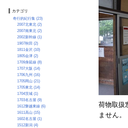
カテゴリ
奇行的紀行集 (23)
2007北東北 (2)
2007南東北 (2)
2002新幹線 (1)
1907秋田 (2)
1811金沢 (10)
1805会津 (2)
1709身延線 (8)
1707大阪 (14)
1706九州 (16)
1705岡山 (21)
1705東北 (14)
1704茨城 (1)
1703名古屋 (9)
荷物取扱
1612磐越東線 (6)
1611高山 (15)
ません。
1602名古屋 (1)
1512新潟 (4)