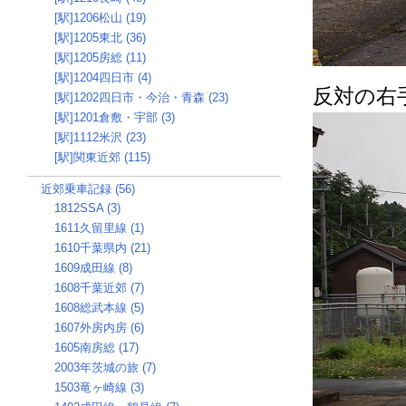
[駅]1206松山 (19)
[駅]1205東北 (36)
[駅]1205房総 (11)
[駅]1204四日市 (4)
反対の右
[駅]1202四日市・今治・青森 (23)
[駅]1201倉敷・宇部 (3)
[駅]1112米沢 (23)
[駅]関東近郊 (115)
近郊乗車記録 (56)
1812SSA (3)
1611久留里線 (1)
1610千葉県内 (21)
1609成田線 (8)
1608千葉近郊 (7)
1608総武本線 (5)
1607外房内房 (6)
1605南房総 (17)
2003年茨城の旅 (7)
1503竜ヶ崎線 (3)