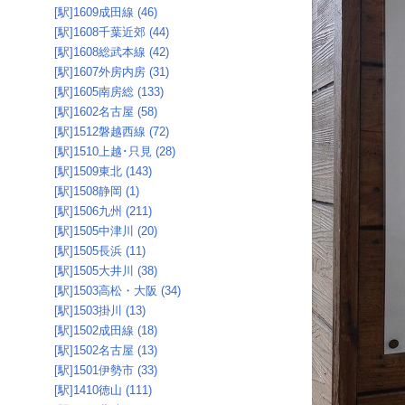
[駅]1609成田線 (46)
[駅]1608千葉近郊 (44)
[駅]1608総武本線 (42)
[駅]1607外房内房 (31)
[駅]1605南房総 (133)
[駅]1602名古屋 (58)
[駅]1512磐越西線 (72)
[駅]1510上越･只見 (28)
[駅]1509東北 (143)
[駅]1508静岡 (1)
[駅]1506九州 (211)
[駅]1505中津川 (20)
[駅]1505長浜 (11)
[駅]1505大井川 (38)
[駅]1503高松・大阪 (34)
[駅]1503掛川 (13)
[駅]1502成田線 (18)
[駅]1502名古屋 (13)
[駅]1501伊勢市 (33)
[駅]1410徳山 (111)