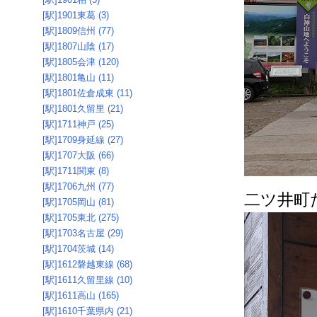
[駅]1901東葛 (3)
[駅]1809信州 (77)
[駅]1807山陰 (17)
[駅]1805会津 (120)
[駅]1801亀山 (11)
[駅]1801佐倉成東 (11)
[駅]1801久留里 (21)
[駅]1711神戸 (25)
[駅]1709身延線 (27)
[駅]1707大阪 (66)
[駅]1711関東 (8)
[駅]1706九州 (77)
二ツ井町
[駅]1705岡山 (81)
[駅]1705東北 (275)
[駅]1703名古屋 (29)
[駅]1704茨城 (14)
[駅]1612磐越東線 (68)
[駅]1611久留里線 (10)
[駅]1611高山 (165)
[駅]1610千葉県内 (21)