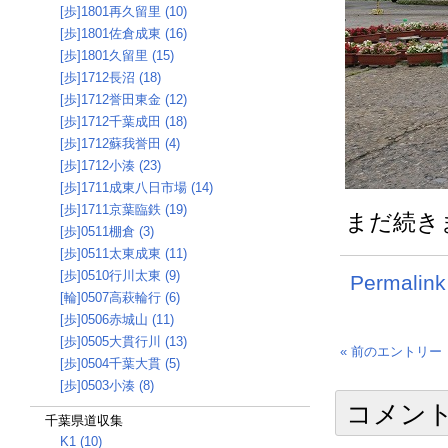
[歩]1801再久留里 (10)
[歩]1801佐倉成東 (16)
[歩]1801久留里 (15)
[歩]1712長沼 (18)
[歩]1712誉田東金 (12)
[歩]1712千葉成田 (18)
[歩]1712蘇我誉田 (4)
[歩]1712小湊 (23)
[歩]1711成東八日市場 (14)
[歩]1711京葉臨鉄 (19)
まだ続き
[歩]0511棚倉 (3)
[歩]0511太東成東 (11)
[歩]0510行川太東 (9)
Permalink
[輪]0507高萩輪行 (6)
[歩]0506赤城山 (11)
[歩]0505大貫行川 (13)
« 前のエントリー
[歩]0504千葉大貫 (5)
[歩]0503小湊 (8)
コメン
千葉県道収集
K1 (10)