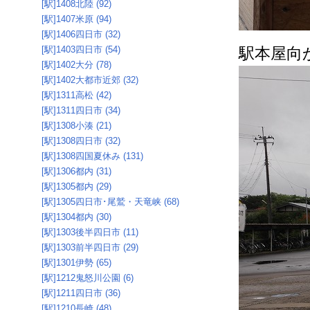
[駅]1408北陸 (92)
[駅]1407米原 (94)
[駅]1406四日市 (32)
[駅]1403四日市 (54)
駅本屋向
[駅]1402大分 (78)
[駅]1402大都市近郊 (32)
[駅]1311高松 (42)
[駅]1311四日市 (34)
[駅]1308小湊 (21)
[駅]1308四日市 (32)
[駅]1308四国夏休み (131)
[駅]1306都内 (31)
[駅]1305都内 (29)
[駅]1305四日市･尾鷲・天竜峡 (68)
[駅]1304都内 (30)
[駅]1303後半四日市 (11)
[駅]1303前半四日市 (29)
[駅]1301伊勢 (65)
[駅]1212鬼怒川公園 (6)
[駅]1211四日市 (36)
[駅]1210長崎 (48)