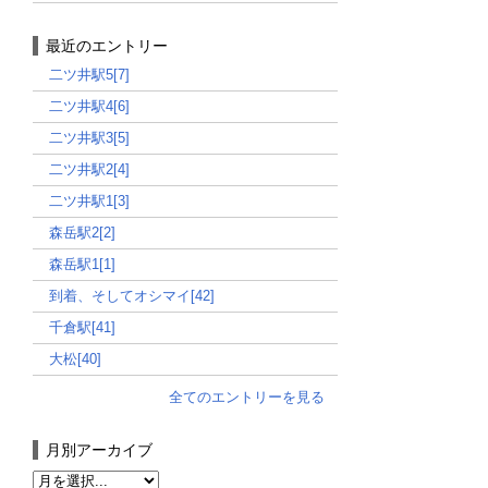
最近のエントリー
二ツ井駅5[7]
二ツ井駅4[6]
二ツ井駅3[5]
二ツ井駅2[4]
二ツ井駅1[3]
森岳駅2[2]
森岳駅1[1]
到着、そしてオシマイ[42]
千倉駅[41]
大松[40]
全てのエントリーを見る
月別アーカイブ