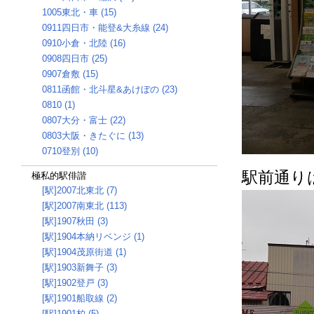
1005東北・車 (15)
0911四日市・能登&大糸線 (24)
0910小倉・北陸 (16)
0908四日市 (25)
0907倉敷 (15)
0811函館・北斗星&あけぼの (23)
0810 (1)
0807大分・富士 (22)
0803大阪・きたぐに (13)
0710登別 (10)
駅前通り
極私的駅俳諧
[駅]2007北東北 (7)
[駅]2007南東北 (113)
[駅]1907秋田 (3)
[駅]1904本納リベンジ (1)
[駅]1904茂原街道 (1)
[駅]1903新舞子 (3)
[駅]1902登戸 (3)
[駅]1901船取線 (2)
[駅]1901柏 (5)