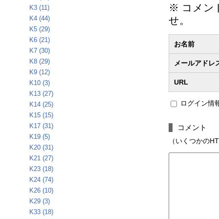
※ コメ
K3 (11)
K4 (44)
せ。
K5 (29)
K6 (21)
お名前
K7 (30)
K8 (29)
メールアドレ
K9 (12)
URL
K10 (3)
K13 (27)
ログイン情
K14 (25)
K15 (15)
K17 (31)
コメント
K19 (5)
（いくつかのHTMLタ
K20 (31)
K21 (27)
K23 (18)
K24 (74)
K26 (10)
K29 (3)
K33 (18)