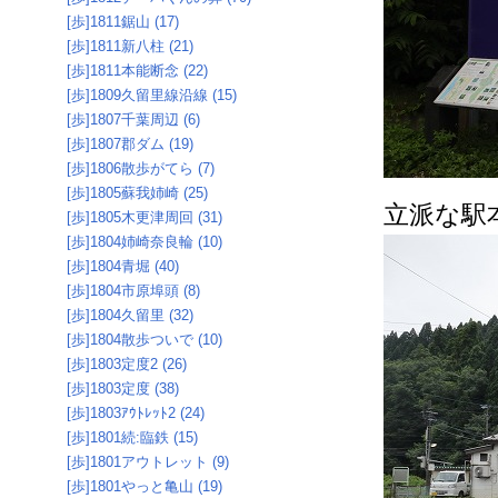
[歩]1811鋸山 (17)
[歩]1811新八柱 (21)
[歩]1811本能断念 (22)
[歩]1809久留里線沿線 (15)
[歩]1807千葉周辺 (6)
[歩]1807郡ダム (19)
[歩]1806散歩がてら (7)
[歩]1805蘇我姉崎 (25)
立派な駅
[歩]1805木更津周回 (31)
[歩]1804姉崎奈良輪 (10)
[歩]1804青堀 (40)
[歩]1804市原埠頭 (8)
[歩]1804久留里 (32)
[歩]1804散歩ついで (10)
[歩]1803定度2 (26)
[歩]1803定度 (38)
[歩]1803ｱｳﾄﾚｯﾄ2 (24)
[歩]1801続:臨鉄 (15)
[歩]1801アウトレット (9)
[歩]1801やっと亀山 (19)