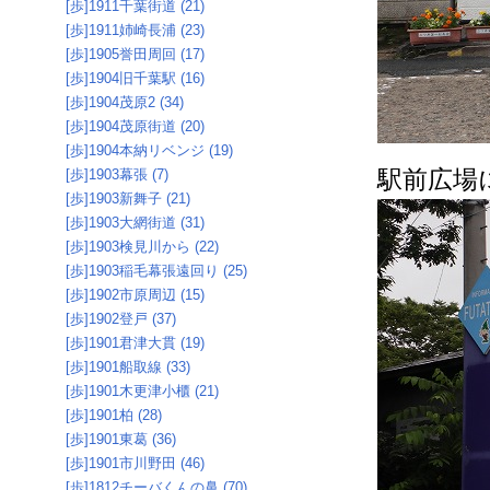
[歩]1911千葉街道 (21)
[歩]1911姉崎長浦 (23)
[歩]1905誉田周回 (17)
[歩]1904旧千葉駅 (16)
[歩]1904茂原2 (34)
[歩]1904茂原街道 (20)
[歩]1904本納リベンジ (19)
駅前広場
[歩]1903幕張 (7)
[歩]1903新舞子 (21)
[歩]1903大網街道 (31)
[歩]1903検見川から (22)
[歩]1903稲毛幕張遠回り (25)
[歩]1902市原周辺 (15)
[歩]1902登戸 (37)
[歩]1901君津大貫 (19)
[歩]1901船取線 (33)
[歩]1901木更津小櫃 (21)
[歩]1901柏 (28)
[歩]1901東葛 (36)
[歩]1901市川野田 (46)
[歩]1812チーバくんの鼻 (70)