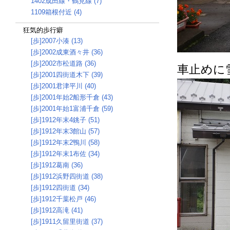
1402成田線・鶴見線 (7)
1109箱根付近 (4)
狂気的歩行癖
[歩]2007小湊 (13)
[歩]2002成東酒々井 (36)
[歩]2002市松道路 (36)
車止めに
[歩]2001四街道木下 (39)
[歩]2001君津平川 (40)
[歩]2001年始2船形千倉 (43)
[歩]2001年始1富浦千倉 (59)
[歩]1912年末4銚子 (51)
[歩]1912年末3館山 (57)
[歩]1912年末2鴨川 (58)
[歩]1912年末1布佐 (34)
[歩]1912葛南 (36)
[歩]1912浜野四街道 (38)
[歩]1912四街道 (34)
[歩]1912千葉松戸 (46)
[歩]1912高滝 (41)
[歩]1911久留里街道 (37)