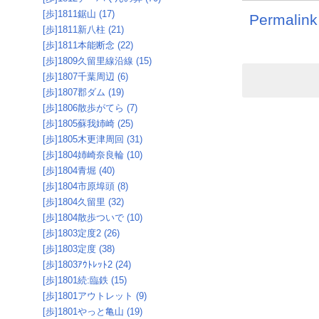
[歩]1811鋸山 (17)
Permalink
[歩]1811新八柱 (21)
[歩]1811本能断念 (22)
[歩]1809久留里線沿線 (15)
[歩]1807千葉周辺 (6)
[歩]1807郡ダム (19)
[歩]1806散歩がてら (7)
[歩]1805蘇我姉崎 (25)
[歩]1805木更津周回 (31)
[歩]1804姉崎奈良輪 (10)
[歩]1804青堀 (40)
[歩]1804市原埠頭 (8)
[歩]1804久留里 (32)
[歩]1804散歩ついで (10)
[歩]1803定度2 (26)
[歩]1803定度 (38)
[歩]1803ｱｳﾄﾚｯﾄ2 (24)
[歩]1801続:臨鉄 (15)
[歩]1801アウトレット (9)
[歩]1801やっと亀山 (19)