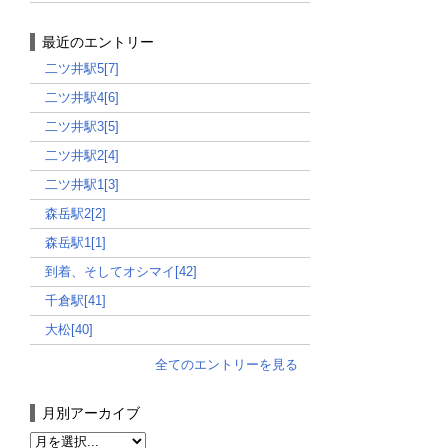
最近のエントリー
二ツ井駅5[7]
二ツ井駅4[6]
二ツ井駅3[5]
二ツ井駅2[4]
二ツ井駅1[3]
森岳駅2[2]
森岳駅1[1]
到着、そしてオシマイ[42]
千倉駅[41]
大松[40]
全てのエントリーを見る
月別アーカイブ