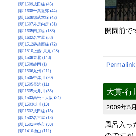
[駅]1609成田線 (46)
[駅]1608千葉近郊 (44)
[駅]1608総武本線 (42)
[駅]1607外房内房 (31)
開園前で
[駅]1605南房総 (133)
[駅]1602名古屋 (58)
[駅]1512磐越西線 (72)
[駅]1510上越･只見 (28)
[駅]1509東北 (143)
Permalink
[駅]1508静岡 (1)
[駅]1506九州 (211)
[駅]1505中津川 (20)
[駅]1505長浜 (11)
大貫-行
[駅]1505大井川 (38)
[駅]1503高松・大阪 (34)
[駅]1503掛川 (13)
2009年5月
[駅]1502成田線 (18)
[駅]1502名古屋 (13)
風呂入っ
[駅]1501伊勢市 (33)
[駅]1410徳山 (111)
のですが