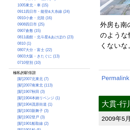
1005東北・車 (15)
0911四日市・能登&大糸線 (24)
0910小倉・北陸 (16)
外房も南
0908四日市 (25)
0907倉敷 (15)
のような
0811函館・北斗星&あけぼの (23)
0810 (1)
くないな
0807大分・富士 (22)
0803大阪・きたぐに (13)
0710登別 (10)
極私的駅俳諧
Permalink
[駅]2007北東北 (7)
[駅]2007南東北 (113)
[駅]1907秋田 (3)
[駅]1904本納リベンジ (1)
大貫-行
[駅]1904茂原街道 (1)
[駅]1903新舞子 (3)
[駅]1902登戸 (3)
2009年5月
[駅]1901船取線 (2)
[駅]1901柏 (5)