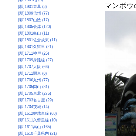
マンボウ
[駅]1901東葛 (3)
[駅]1809信州 (77)
[駅]1807山陰 (17)
[駅]1805会津 (120)
[駅]1801亀山 (11)
[駅]1801佐倉成東 (11)
[駅]1801久留里 (21)
[駅]1711神戸 (25)
[駅]1709身延線 (27)
[駅]1707大阪 (66)
[駅]1711関東 (8)
[駅]1706九州 (77)
[駅]1705岡山 (81)
[駅]1705東北 (275)
[駅]1703名古屋 (29)
[駅]1704茨城 (14)
[駅]1612磐越東線 (68)
[駅]1611久留里線 (10)
[駅]1611高山 (165)
[駅]1610千葉県内 (21)