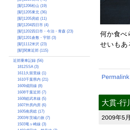
[駅]1206松山 (19)
[駅]1205東北 (36)
[駅]1205房総 (11)
[駅]1204四日市 (4)
[駅]1202四日市・今治・青森 (23)
何か食べ
[駅]1201倉敷・宇部 (3)
せいもあ
[駅]1112米沢 (23)
[駅]関東近郊 (115)
近郊乗車記録 (56)
1812SSA (3)
1611久留里線 (1)
Permalink
1610千葉県内 (21)
1609成田線 (8)
1608千葉近郊 (7)
1608総武本線 (5)
大貫-行
1607外房内房 (6)
1605南房総 (17)
2009年5月
2003年茨城の旅 (7)
1503竜ヶ崎線 (3)