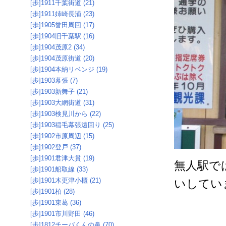
[歩]1911千葉街道 (21)
[歩]1911姉崎長浦 (23)
[歩]1905誉田周回 (17)
[歩]1904旧千葉駅 (16)
[歩]1904茂原2 (34)
[歩]1904茂原街道 (20)
[歩]1904本納リベンジ (19)
[歩]1903幕張 (7)
[歩]1903新舞子 (21)
[歩]1903大網街道 (31)
[歩]1903検見川から (22)
[歩]1903稲毛幕張遠回り (25)
[歩]1902市原周辺 (15)
[歩]1902登戸 (37)
[歩]1901君津大貫 (19)
無人駅で
[歩]1901船取線 (33)
[歩]1901木更津小櫃 (21)
いしてい
[歩]1901柏 (28)
[歩]1901東葛 (36)
[歩]1901市川野田 (46)
[歩]1812チーバくんの鼻 (70)