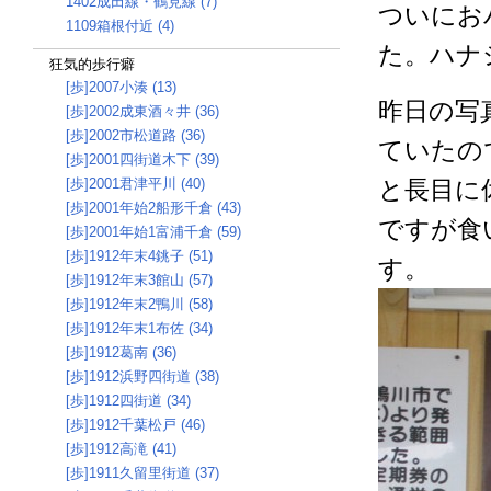
1402成田線・鶴見線 (7)
ついにお
1109箱根付近 (4)
た。ハナ
狂気的歩行癖
[歩]2007小湊 (13)
昨日の写
[歩]2002成東酒々井 (36)
[歩]2002市松道路 (36)
ていたの
[歩]2001四街道木下 (39)
[歩]2001君津平川 (40)
と長目に
[歩]2001年始2船形千倉 (43)
ですが食
[歩]2001年始1富浦千倉 (59)
[歩]1912年末4銚子 (51)
す。
[歩]1912年末3館山 (57)
[歩]1912年末2鴨川 (58)
[歩]1912年末1布佐 (34)
[歩]1912葛南 (36)
[歩]1912浜野四街道 (38)
[歩]1912四街道 (34)
[歩]1912千葉松戸 (46)
[歩]1912高滝 (41)
[歩]1911久留里街道 (37)