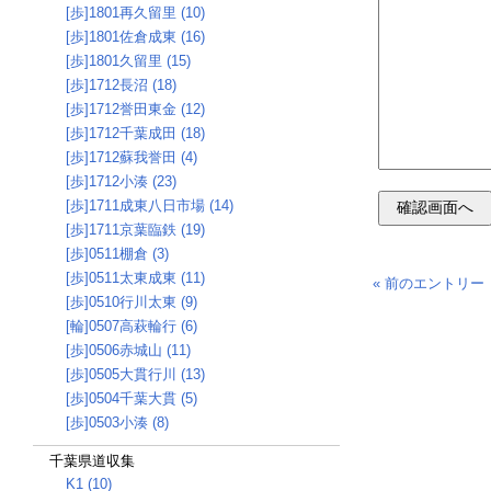
[歩]1801再久留里 (10)
[歩]1801佐倉成東 (16)
[歩]1801久留里 (15)
[歩]1712長沼 (18)
[歩]1712誉田東金 (12)
[歩]1712千葉成田 (18)
[歩]1712蘇我誉田 (4)
[歩]1712小湊 (23)
[歩]1711成東八日市場 (14)
[歩]1711京葉臨鉄 (19)
[歩]0511棚倉 (3)
[歩]0511太東成東 (11)
« 前のエントリー
[歩]0510行川太東 (9)
[輪]0507高萩輪行 (6)
[歩]0506赤城山 (11)
[歩]0505大貫行川 (13)
[歩]0504千葉大貫 (5)
[歩]0503小湊 (8)
千葉県道収集
K1 (10)