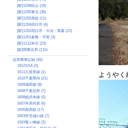
[駅]1206松山 (19)
[駅]1205東北 (36)
[駅]1205房総 (11)
[駅]1204四日市 (4)
[駅]1202四日市・今治・青森 (23)
[駅]1201倉敷・宇部 (3)
[駅]1112米沢 (23)
[駅]関東近郊 (115)
近郊乗車記録 (56)
1812SSA (3)
1611久留里線 (1)
ようやく
1610千葉県内 (21)
1609成田線 (8)
1608千葉近郊 (7)
1608総武本線 (5)
1607外房内房 (6)
1605南房総 (17)
2003年茨城の旅 (7)
1503竜ヶ崎線 (3)