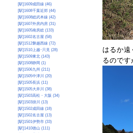
[駅]1609成田線 (46)
[駅]1608千葉近郊 (44)
[駅]1608総武本線 (42)
[駅]1607外房内房 (31)
[駅]1605南房総 (133)
[駅]1602名古屋 (58)
[駅]1512磐越西線 (72)
はるか遠
[駅]1510上越･只見 (28)
[駅]1509東北 (143)
るのです
[駅]1508静岡 (1)
[駅]1506九州 (211)
[駅]1505中津川 (20)
[駅]1505長浜 (11)
[駅]1505大井川 (38)
[駅]1503高松・大阪 (34)
[駅]1503掛川 (13)
[駅]1502成田線 (18)
[駅]1502名古屋 (13)
[駅]1501伊勢市 (33)
[駅]1410徳山 (111)