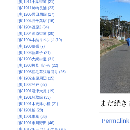
[歩]1911千葉街道 (21)
[歩]1911姉崎長浦 (23)
[歩]1905誉田周回 (17)
[歩]1904旧千葉駅 (16)
[歩]1904茂原2 (34)
[歩]1904茂原街道 (20)
[歩]1904本納リベンジ (19)
[歩]1903幕張 (7)
[歩]1903新舞子 (21)
[歩]1903大網街道 (31)
[歩]1903検見川から (22)
[歩]1903稲毛幕張遠回り (25)
[歩]1902市原周辺 (15)
[歩]1902登戸 (37)
[歩]1901君津大貫 (19)
[歩]1901船取線 (33)
まだ続き
[歩]1901木更津小櫃 (21)
[歩]1901柏 (28)
[歩]1901東葛 (36)
Permalink
[歩]1901市川野田 (46)
[歩]1812チーバくんの鼻 (70)