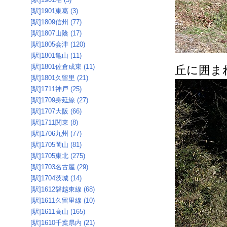
[駅]1901東葛 (3)
[駅]1809信州 (77)
[駅]1807山陰 (17)
[駅]1805会津 (120)
[駅]1801亀山 (11)
[駅]1801佐倉成東 (11)
丘に囲ま
[駅]1801久留里 (21)
[駅]1711神戸 (25)
[駅]1709身延線 (27)
[駅]1707大阪 (66)
[駅]1711関東 (8)
[駅]1706九州 (77)
[駅]1705岡山 (81)
[駅]1705東北 (275)
[駅]1703名古屋 (29)
[駅]1704茨城 (14)
[駅]1612磐越東線 (68)
[駅]1611久留里線 (10)
[駅]1611高山 (165)
[駅]1610千葉県内 (21)