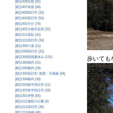
[駅]1408北陸 (92)
[駅]1407米原 (94)
[駅]1406四日市 (32)
[駅]1403四日市 (54)
[駅]1402大分 (78)
[駅]1402大都市近郊 (32)
[駅]1311高松 (42)
[駅]1311四日市 (34)
[駅]1308小湊 (21)
[駅]1308四日市 (32)
[駅]1308四国夏休み (131)
歩いても
[駅]1306都内 (31)
[駅]1305都内 (29)
[駅]1305四日市･尾鷲・天竜峡 (68)
[駅]1304都内 (30)
[駅]1303後半四日市 (11)
[駅]1303前半四日市 (29)
[駅]1301伊勢 (65)
[駅]1212鬼怒川公園 (6)
[駅]1211四日市 (36)
[駅]1210長崎 (48)