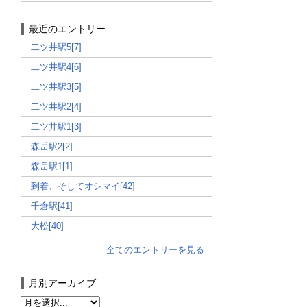
最近のエントリー
二ツ井駅5[7]
二ツ井駅4[6]
二ツ井駅3[5]
二ツ井駅2[4]
二ツ井駅1[3]
森岳駅2[2]
森岳駅1[1]
到着、そしてオシマイ[42]
千倉駅[41]
大松[40]
全てのエントリーを見る
月別アーカイブ