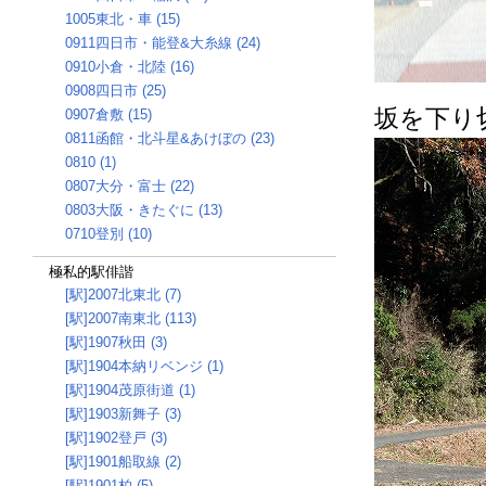
1005東北・車 (15)
0911四日市・能登&大糸線 (24)
0910小倉・北陸 (16)
0908四日市 (25)
坂を下り
0907倉敷 (15)
0811函館・北斗星&あけぼの (23)
0810 (1)
0807大分・富士 (22)
0803大阪・きたぐに (13)
0710登別 (10)
極私的駅俳諧
[駅]2007北東北 (7)
[駅]2007南東北 (113)
[駅]1907秋田 (3)
[駅]1904本納リベンジ (1)
[駅]1904茂原街道 (1)
[駅]1903新舞子 (3)
[駅]1902登戸 (3)
[駅]1901船取線 (2)
[駅]1901柏 (5)