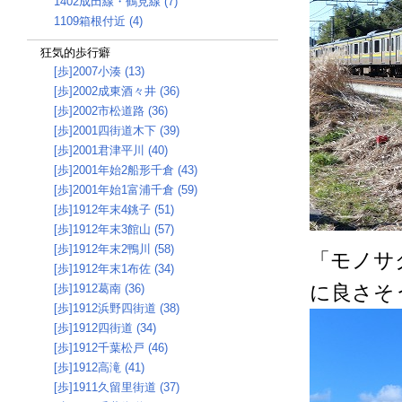
1402成田線・鶴見線 (7)
1109箱根付近 (4)
狂気的歩行癖
[歩]2007小湊 (13)
[歩]2002成東酒々井 (36)
[歩]2002市松道路 (36)
[歩]2001四街道木下 (39)
[歩]2001君津平川 (40)
[歩]2001年始2船形千倉 (43)
[歩]2001年始1富浦千倉 (59)
[歩]1912年末4銚子 (51)
[歩]1912年末3館山 (57)
[歩]1912年末2鴨川 (58)
「モノサ
[歩]1912年末1布佐 (34)
に良さそ
[歩]1912葛南 (36)
[歩]1912浜野四街道 (38)
[歩]1912四街道 (34)
[歩]1912千葉松戸 (46)
[歩]1912高滝 (41)
[歩]1911久留里街道 (37)