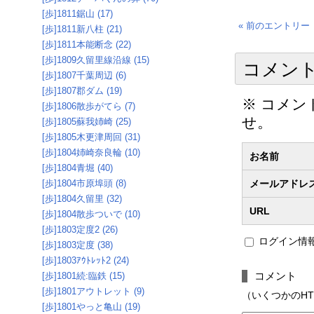
[歩]1811鋸山 (17)
« 前のエントリー
[歩]1811新八柱 (21)
[歩]1811本能断念 (22)
[歩]1809久留里線沿線 (15)
コメン
[歩]1807千葉周辺 (6)
[歩]1807郡ダム (19)
※ コメ
[歩]1806散歩がてら (7)
せ。
[歩]1805蘇我姉崎 (25)
[歩]1805木更津周回 (31)
[歩]1804姉崎奈良輪 (10)
お名前
[歩]1804青堀 (40)
[歩]1804市原埠頭 (8)
メールアドレ
[歩]1804久留里 (32)
URL
[歩]1804散歩ついで (10)
[歩]1803定度2 (26)
ログイン情
[歩]1803定度 (38)
[歩]1803ｱｳﾄﾚｯﾄ2 (24)
コメント
[歩]1801続:臨鉄 (15)
[歩]1801アウトレット (9)
（いくつかのHTMLタ
[歩]1801やっと亀山 (19)