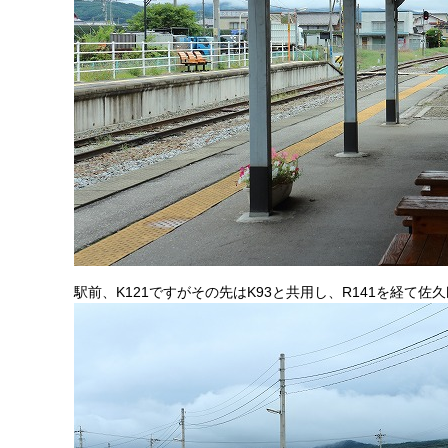
駅前、K121ですがその先はK93と共用し、R141を経て佐