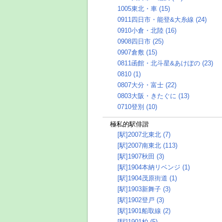
1005東北・車 (15)
0911四日市・能登&大糸線 (24)
0910小倉・北陸 (16)
0908四日市 (25)
0907倉敷 (15)
0811函館・北斗星&あけぼの (23)
0810 (1)
0807大分・富士 (22)
0803大阪・きたぐに (13)
0710登別 (10)
極私的駅俳諧
[駅]2007北東北 (7)
[駅]2007南東北 (113)
[駅]1907秋田 (3)
[駅]1904本納リベンジ (1)
[駅]1904茂原街道 (1)
[駅]1903新舞子 (3)
[駅]1902登戸 (3)
[駅]1901船取線 (2)
[駅]1901柏 (5)