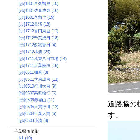
[歩]1801再久留里 (10)
[歩]1801佐倉成東 (16)
[歩]1801久留里 (15)
[歩]1712長沼 (18)
[歩]1712誉田東金 (12)
[歩]1712千葉成田 (18)
[歩]1712蘇我誉田 (4)
[歩]1712小湊 (23)
[歩]1711成東八日市場 (14)
[歩]1711京葉臨鉄 (19)
[歩]0511棚倉 (3)
[歩]0511太東成東 (11)
[歩]0510行川太東 (9)
[輪]0507高萩輪行 (6)
[歩]0506赤城山 (11)
道路脇の
[歩]0505大貫行川 (13)
す。
[歩]0504千葉大貫 (5)
[歩]0503小湊 (8)
千葉県道収集
K1 (10)