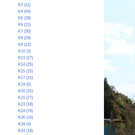
K3 (11)
K4 (44)
K5 (29)
K6 (21)
K7 (30)
K8 (29)
K9 (12)
K10 (3)
K13 (27)
K14 (25)
K15 (15)
K17 (31)
K19 (5)
K20 (31)
K21 (27)
K23 (18)
K24 (74)
K26 (10)
K29 (3)
K33 (18)