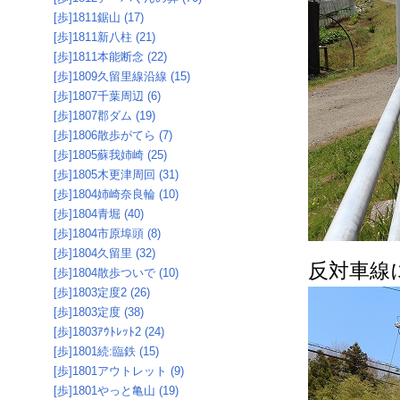
[歩]1811鋸山 (17)
[歩]1811新八柱 (21)
[歩]1811本能断念 (22)
[歩]1809久留里線沿線 (15)
[歩]1807千葉周辺 (6)
[歩]1807郡ダム (19)
[歩]1806散歩がてら (7)
[歩]1805蘇我姉崎 (25)
[歩]1805木更津周回 (31)
[歩]1804姉崎奈良輪 (10)
[歩]1804青堀 (40)
[歩]1804市原埠頭 (8)
[歩]1804久留里 (32)
反対車線
[歩]1804散歩ついで (10)
[歩]1803定度2 (26)
[歩]1803定度 (38)
[歩]1803ｱｳﾄﾚｯﾄ2 (24)
[歩]1801続:臨鉄 (15)
[歩]1801アウトレット (9)
[歩]1801やっと亀山 (19)