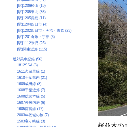
[駅]1206松山 (19)
[駅]1205東北 (36)
[駅]1205房総 (11)
[駅]1204四日市 (4)
[駅]1202四日市・今治・青森 (23)
[駅]1201倉敷・宇部 (3)
[駅]1112米沢 (23)
[駅]関東近郊 (115)
近郊乗車記録 (56)
1812SSA (3)
1611久留里線 (1)
1610千葉県内 (21)
1609成田線 (8)
1608千葉近郊 (7)
1608総武本線 (5)
1607外房内房 (6)
1605南房総 (17)
2003年茨城の旅 (7)
1503竜ヶ崎線 (3)
桜並木の