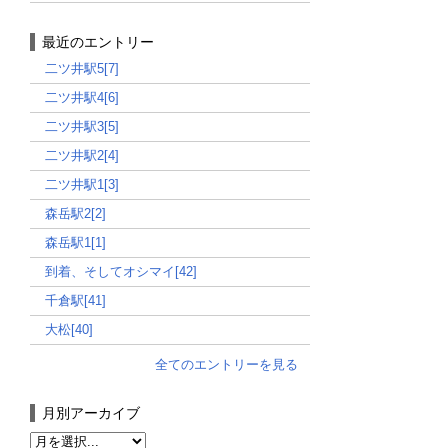
最近のエントリー
二ツ井駅5[7]
二ツ井駅4[6]
二ツ井駅3[5]
二ツ井駅2[4]
二ツ井駅1[3]
森岳駅2[2]
森岳駅1[1]
到着、そしてオシマイ[42]
千倉駅[41]
大松[40]
全てのエントリーを見る
月別アーカイブ