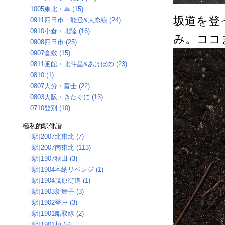
1005東北・車 (15)
坂道を登
0911四日市・能登&大糸線 (24)
0910小倉・北陸 (16)
み。ココま
0908四日市 (25)
0907倉敷 (15)
0811函館・北斗星&あけぼの (23)
0810 (1)
0807大分・富士 (22)
0803大阪・きたぐに (13)
0710登別 (10)
極私的駅俳諧
[駅]2007北東北 (7)
[駅]2007南東北 (113)
[駅]1907秋田 (3)
[駅]1904本納リベンジ (1)
[駅]1904茂原街道 (1)
[駅]1903新舞子 (3)
[駅]1902登戸 (3)
[駅]1901船取線 (2)
[駅]1901柏 (5)