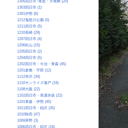
1305四日市･尾鷲・天竜峡 (20)
1303四日市 (1)
1301伊勢 (8)
1212鬼怒川公園 (5)
1211四日市 (5)
1210長崎 (29)
1207四日市 (4)
1206松山 (15)
1205四日市 (2)
1204四日市 (5)
1202四日市・今治・青森 (45)
1201倉敷・宇部 (12)
1112米沢 (34)
1110サンライズ瀬戸 (19)
1108大阪 (22)
1102四日市・美濃赤坂 (22)
1101青森・伊勢 (45)
1011四日市・稲沢 (35)
1010秋田 (47)
1009茅野 (3)
1006四日市・稲沢 (19)