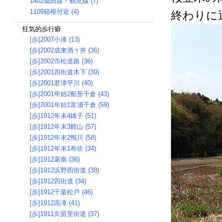
1402成田線・鶴見線 (7)
1109箱根付近 (4)
終わりに
狂気的歩行癖
[歩]2007小湊 (13)
[歩]2002成東酒々井 (36)
[歩]2002市松道路 (36)
[歩]2001四街道木下 (39)
[歩]2001君津平川 (40)
[歩]2001年始2船形千倉 (43)
[歩]2001年始1富浦千倉 (59)
[歩]1912年末4銚子 (51)
[歩]1912年末3館山 (57)
[歩]1912年末2鴨川 (58)
[歩]1912年末1布佐 (34)
[歩]1912葛南 (36)
[歩]1912浜野四街道 (38)
[歩]1912四街道 (34)
[歩]1912千葉松戸 (46)
[歩]1912高滝 (41)
[歩]1911久留里街道 (37)