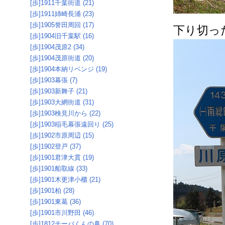
[歩]1911千葉街道 (21)
[歩]1911姉崎長浦 (23)
[歩]1905誉田周回 (17)
下り切っ
[歩]1904旧千葉駅 (16)
[歩]1904茂原2 (34)
[歩]1904茂原街道 (20)
[歩]1904本納リベンジ (19)
[歩]1903幕張 (7)
[歩]1903新舞子 (21)
[歩]1903大網街道 (31)
[歩]1903検見川から (22)
[歩]1903稲毛幕張遠回り (25)
[歩]1902市原周辺 (15)
[歩]1902登戸 (37)
[歩]1901君津大貫 (19)
[歩]1901船取線 (33)
[歩]1901木更津小櫃 (21)
[歩]1901柏 (28)
[歩]1901東葛 (36)
[歩]1901市川野田 (46)
[歩]1812チーバくんの鼻 (70)