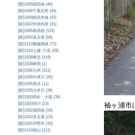
[駅]1609成田線 (46)
[駅]1608千葉近郊 (44)
[駅]1608総武本線 (42)
[駅]1607外房内房 (31)
[駅]1605南房総 (133)
[駅]1602名古屋 (58)
[駅]1512磐越西線 (72)
[駅]1510上越･只見 (28)
[駅]1509東北 (143)
[駅]1508静岡 (1)
[駅]1506九州 (211)
[駅]1505中津川 (20)
[駅]1505長浜 (11)
[駅]1505大井川 (38)
[駅]1503高松・大阪 (34)
[駅]1503掛川 (13)
袖ヶ浦市
[駅]1502成田線 (18)
[駅]1502名古屋 (13)
[駅]1501伊勢市 (33)
[駅]1410徳山 (111)