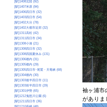
[駅]1408北陸 (92)
[駅]1407米原 (94)
[駅]1406四日市 (32)
[駅]1403四日市 (54)
[駅]1402大分 (78)
[駅]1402大都市近郊 (32)
[駅]1311高松 (42)
[駅]1311四日市 (34)
[駅]1308小湊 (21)
[駅]1308四日市 (32)
[駅]1308四国夏休み (131)
[駅]1306都内 (31)
[駅]1305都内 (29)
[駅]1305四日市･尾鷲・天竜峡 (68)
[駅]1304都内 (30)
[駅]1303後半四日市 (11)
[駅]1303前半四日市 (29)
袖ヶ浦市
[駅]1301伊勢 (65)
[駅]1212鬼怒川公園 (6)
がありま
[駅]1211四日市 (36)
[駅]1210長崎 (48)