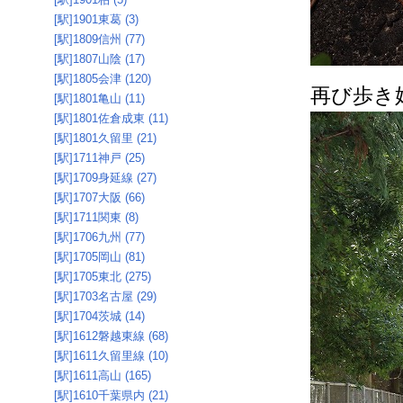
[駅]1901東葛 (3)
[駅]1809信州 (77)
[駅]1807山陰 (17)
[駅]1805会津 (120)
再び歩き
[駅]1801亀山 (11)
[駅]1801佐倉成東 (11)
[駅]1801久留里 (21)
[駅]1711神戸 (25)
[駅]1709身延線 (27)
[駅]1707大阪 (66)
[駅]1711関東 (8)
[駅]1706九州 (77)
[駅]1705岡山 (81)
[駅]1705東北 (275)
[駅]1703名古屋 (29)
[駅]1704茨城 (14)
[駅]1612磐越東線 (68)
[駅]1611久留里線 (10)
[駅]1611高山 (165)
[駅]1610千葉県内 (21)