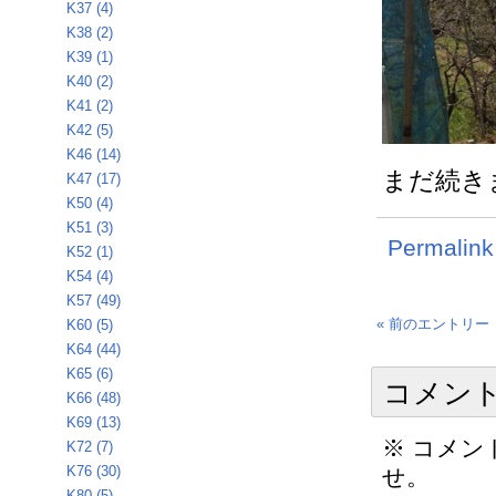
K37 (4)
K38 (2)
K39 (1)
K40 (2)
K41 (2)
K42 (5)
K46 (14)
まだ続き
K47 (17)
K50 (4)
K51 (3)
Permalink
K52 (1)
K54 (4)
K57 (49)
« 前のエントリー
K60 (5)
K64 (44)
K65 (6)
コメン
K66 (48)
K69 (13)
※ コメ
K72 (7)
K76 (30)
せ。
K80 (5)