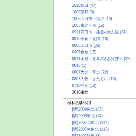
1010秋田 (47)
1009茅野 (3)
1006四日市・稲沢 (19)
1005東北・車 (15)
0911四日市・能登&大糸線 (24)
0910小倉・北陸 (16)
0908四日市 (25)
0907倉敷 (15)
0811函館・北斗星&あけぼの (23)
0810 (1)
0807大分・富士 (22)
0803大阪・きたぐに (13)
0710登別 (10)
2010東北
極私的駅俳諧
[駅]2009東北 (33)
[駅]2008東北 (14)
[駅]2007北東北 (144)
[駅]2007南東北 (113)
[駅]1907秋田 (3)