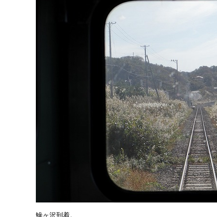
鰺ヶ沢到着。